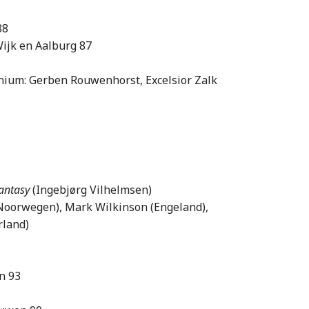
88
ijk en Aalburg 87
onium: Gerben Rouwenhorst, Excelsior Zalk
antasy
(Ingebjørg Vilhelmsen)
Noorwegen), Mark Wilkinson (Engeland),
rland)
n 93