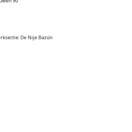
euwen 90
erksectie: De Nije Bazún