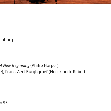
enburg.
- A New Beginning
(Philip Harper)
ë), Frans-Aert Burghgraef (Nederland), Robert
n 93