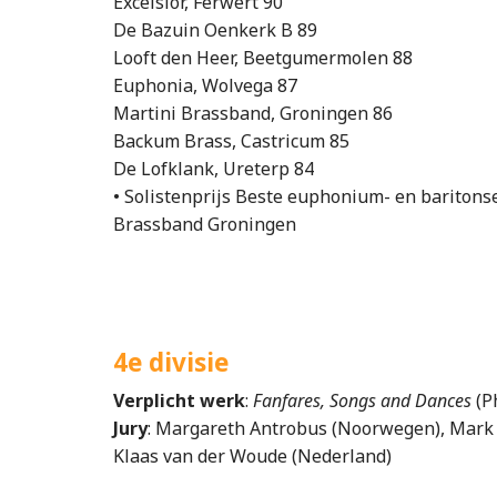
Excelsior, Ferwert 90
De Bazuin Oenkerk B 89
Looft den Heer, Beetgumermolen 88
Euphonia, Wolvega 87
Martini Brassband, Groningen 86
Backum Brass, Castricum 85
De Lofklank, Ureterp 84
• Solistenprijs Beste euphonium- en baritons
Brassband Groningen
4e divisie
Verplicht werk
:
Fanfares, Songs and Dances
(P
Jury
: Margareth Antrobus (Noorwegen), Mark 
Klaas van der Woude (Nederland)