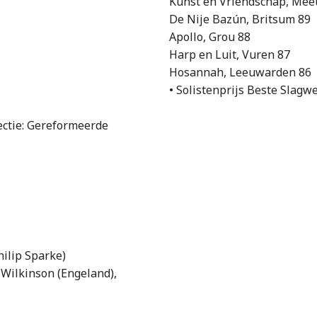
Kunst en Vriendschap, Me
De Nije Bazún, Britsum 89
Apollo, Grou 88
Harp en Luit, Vuren 87
Hosannah, Leeuwarden 86
• Solistenprijs Beste Slagw
ectie: Gereformeerde
hilip Sparke)
Wilkinson (Engeland),