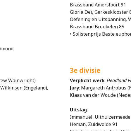
Brassband Amersfoort 91
Gloria Deï, Gerkesklooster 
Oefening en Uitspanning, W
Brassband Breukelen 85
• Solistenprijs Beste euph
jnmond
3e divisie
rew Wainwright)
Verplicht werk
:
Headland F
Wilkinson (Engeland),
Jury
: Margareth Antrobus (
Klaas van der Woude (Nede
Uitslag
:
Immanuël, Uithuizermeede
Heman, Zuidwolde 91