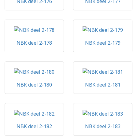
NBK deel 2-176
NBK deel 2-177
NBK deel 2-178
NBK deel 2-179
NBK deel 2-180
NBK deel 2-181
NBK deel 2-182
NBK deel 2-183