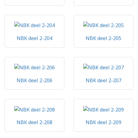
NBK deel 2-204
NBK deel 2-205
NBK deel 2-206
NBK deel 2-207
NBK deel 2-208
NBK deel 2-209