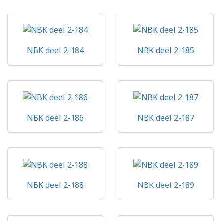
NBK deel 2-184
NBK deel 2-185
NBK deel 2-186
NBK deel 2-187
NBK deel 2-188
NBK deel 2-189