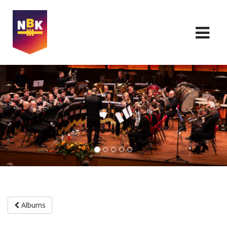
Albums