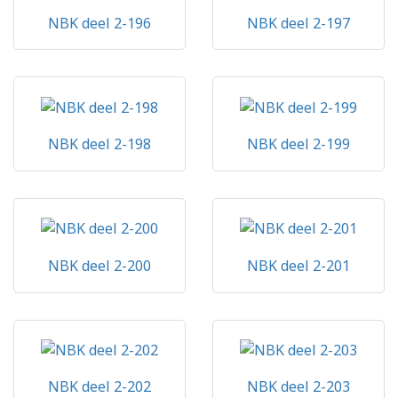
NBK deel 2-196
NBK deel 2-197
NBK deel 2-198
NBK deel 2-199
NBK deel 2-200
NBK deel 2-201
NBK deel 2-202
NBK deel 2-203